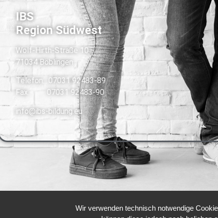
IBS
Region
Südwest
Wolf-Hirth-Straße 10
71034 Böblingen
Telefon: 07031 92483-89
Fax: 07031 92483-90
info@ibs-bildung.eu
Wir verwenden technisch notwendige Cookies 